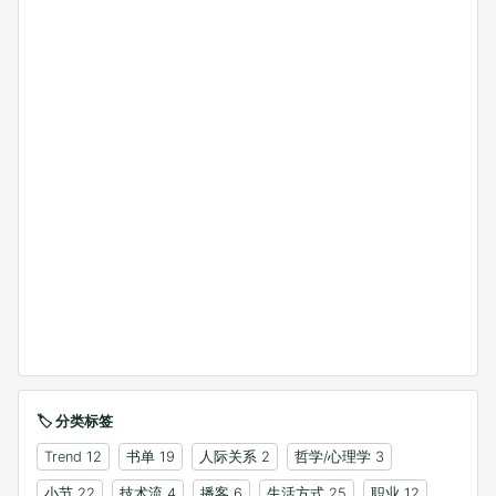
🏷️ 分类标签
Trend
12
书单
19
人际关系
2
哲学/心理学
3
小节
22
技术流
4
播客
6
生活方式
25
职业
12