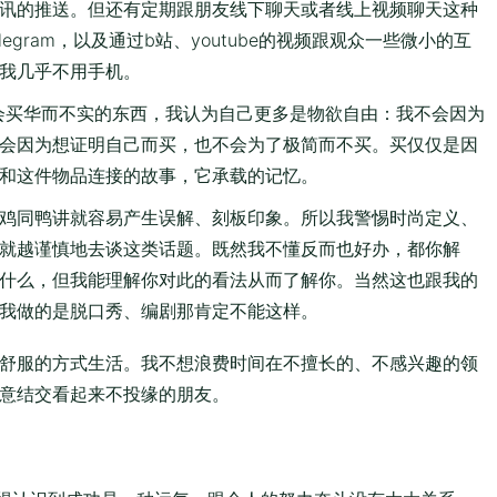
讯的推送。但还有定期跟朋友线下聊天或者线上视频聊天这种
gram，以及通过b站、youtube的视频跟观众一些微小的互
景我几乎不用手机。
会买华而不实的东西，我认为自己更多是物欲自由：我不会因为
会因为想证明自己而买，也不会为了极简而不买。买仅仅是因
和这件物品连接的故事，它承载的记忆。
鸡同鸭讲就容易产生误解、刻板印象。所以我警惕时尚定义、
就越谨慎地去谈这类话题。既然我不懂反而也好办，都你解
什么，但我能理解你对此的看法从而了解你。当然这也跟我的
我做的是脱口秀、编剧那肯定不能这样。
舒服的方式生活。我不想浪费时间在不擅长的、不感兴趣的领
意结交看起来不投缘的朋友。