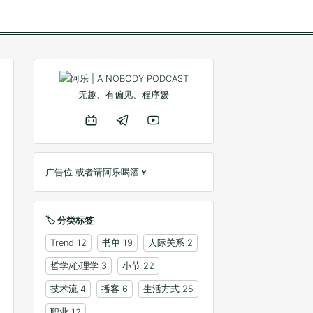
无趣、有偏见、程序媛
广告位 或者
请阿乐喝酒🍷
🏷️ 分类标签
Trend
12
书单
19
人际关系
2
哲学/心理学
3
小节
22
技术流
4
播客
6
生活方式
25
职业
12