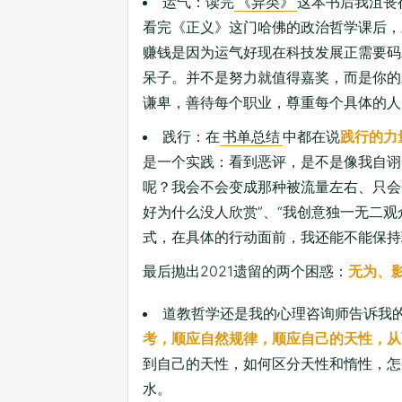
运气：读完
《异类》
这本书后我沮丧
看完《正义》这门哈佛的政治哲学课后，
赚钱是因为运气好现在科技发展正需要码
呆子。并不是努力就值得嘉奖，而是你的
谦卑，善待每个职业，尊重每个具体的人
践行：在
书单总结
中都在说
践行的力
是一个实践：看到恶评，是不是像我自诩
呢？我会不会变成那种被流量左右、只会
好为什么没人欣赏”、“我创意独一无二
式，在具体的行动面前，我还能不能保持
最后抛出2021遗留的两个困惑：
无为、
道教哲学还是我的心理咨询师告诉我的
考，顺应自然规律，顺应自己的天性，从
到自己的天性，如何区分天性和惰性，怎
水。