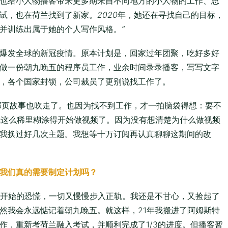
也给小人物播客带来更多期来自不同地方的小人物的工作、思
试，也在荷兰找到了新家。
2020
年，她还在寻找自己的目标，
并训练出属于她的个人写作风格。
”
爆发全球的新冠疫情。原本计划是，回家过年团聚，吃好多好
做一份朝九晚五的程序员工作，业余时间录录播客，写写文字
，各个国家封锁，公司裁员了更别说找工作了。
那页故事也吹走了。也因为找不到工作，才一拍脑袋得想：要不
看。就这么稀里糊涂得开始做视频了。因为没有想清楚为什么做视频
我换过好几次主题。我想等十万订阅再认真聊聊这期间的改
我们真的需要制定计划吗？
最开始的恐慌，一切又慢慢步入正轨。我还是不甘心，又捡起了
然我会永远惦记着朝九晚五。就这样，21年我搬进了阿姆斯特
作，重新考荷兰融入考试，并顺利完成了1/3的进度。但播客暂