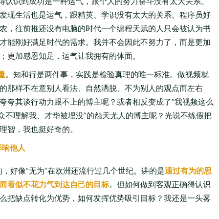
得认识到成功是一种运气，跟个人的努力奋斗没有太大关系。
发现生活也是运气，跟精英、学识没有太大的关系。程序员好
农，往前推还没有电脑的时代一个编程天赋的人只会被认为书
才能刚好满足时代的需求。我并不会因此不努力了，而是更加
；更加感恩知足，运气让我拥有的体面。
量
。知和行是两件事，实践是检验真理的唯一标准。做视频就
的那样不在意别人看法、自然洒脱、不为别人的观点而左右
夸夸其谈行动力跟不上的博主呢？或者相反变成了“我视频这么
观众不理解我、才华被埋没”的怨天尤人的博主呢？光说不练假把
理智，我也挺好奇的。
影响他人
，好像“无为”在欧洲还流行过几个世纪。讲的是
通过有为的思
而看似不花力气到达自己的目标
。但如何做到客观正确得认识
么把缺点转化为优势，如何发挥优势吸引目标？我还是一头雾