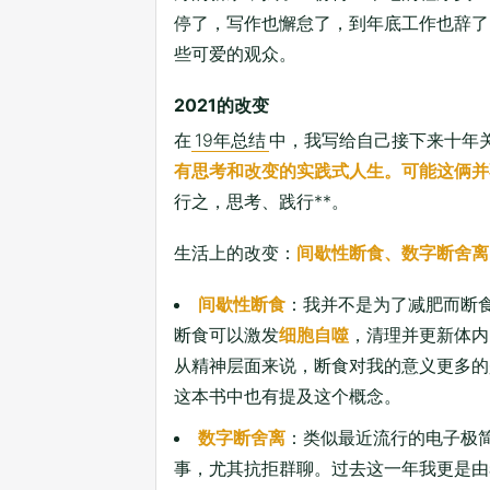
停了，写作也懈怠了，到年底工作也辞了
些可爱的观众。
2021的改变
在
19年总结
中，我写给自己接下来十年关
有思考和改变的实践式人生。可能这俩并
行之，思考、践行**。
生活上的改变：
间歇性断食、数字断舍离
间歇性断食
：我并不是为了减肥而断
断食可以激发
细胞自噬
，清理并更新体内
从精神层面来说，断食对我的意义更多的
这本书中也有提及这个概念。
数字断舍离
：类似最近流行的电子极
事，尤其抗拒群聊。过去这一年我更是由