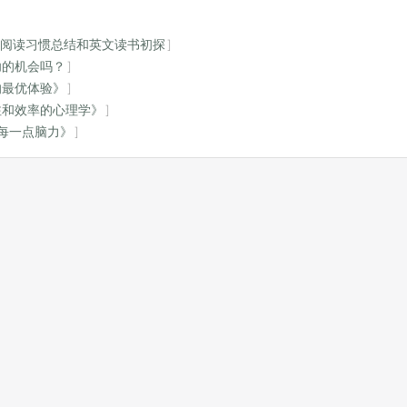
—— 阅读习惯总结和英文读书初探
功的机会吗？
的最优体验》
注和效率的心理学》
用每一点脑力》