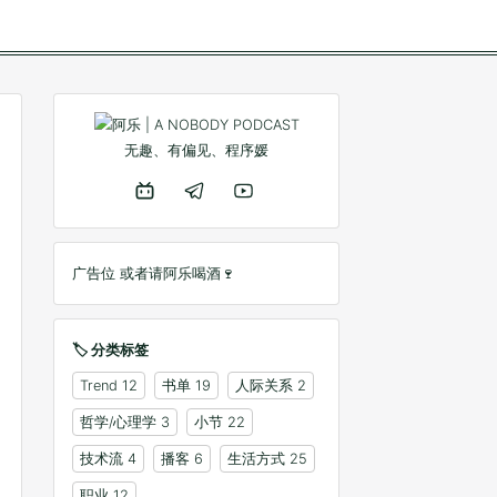
无趣、有偏见、程序媛
广告位 或者
请阿乐喝酒🍷
🏷️ 分类标签
Trend
12
书单
19
人际关系
2
哲学/心理学
3
小节
22
技术流
4
播客
6
生活方式
25
职业
12