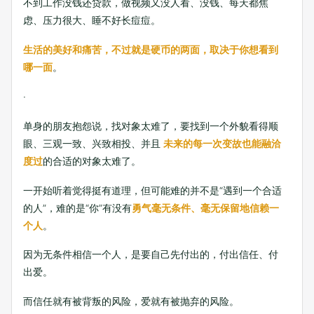
不到工作没钱还贷款，做视频又没人看、没钱、每天都焦
虑、压力很大、睡不好长痘痘。
生活的美好和痛苦，不过就是硬币的两面，取决于你想看到
哪一面
。
·
单身的朋友抱怨说，找对象太难了，要找到一个外貌看得顺
眼、三观一致、兴致相投、并且
未来的每一次变故也能融洽
度过
的合适的对象太难了。
一开始听着觉得挺有道理，但可能难的并不是“遇到一个合适
的人”，难的是“你”有没有
勇气毫无条件、毫无保留地信赖一
个人
。
因为无条件相信一个人，是要自己先付出的，付出信任、付
出爱。
而信任就有被背叛的风险，爱就有被抛弃的风险。