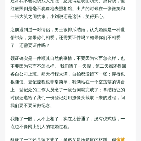
通常我不会花钱找人拍照，总觉得是表面功夫、浪费钱，但
红底照倒是毫不犹豫地去照相馆。出片的时候在一张微笑和
一张大笑之间犹豫，小刘说还是这张，笑得开心。
之前遇到过一对情侣，男士很排斥结婚，认为婚姻是一种世
俗绑架，如果你们相爱，还需要证件吗？如果你们不相爱
了，还需要证件吗？
领证确实是一件顺其自然的事情，不要因为它而怎么样，也
不要因为它而不怎么样。 我们请了一天假，第二天都还得回
各自公司上班。那天行程太满，自拍都没留下一张；穿得也
很随便。登记流程也非常简单，我俩站在一个空荡荡的讲台
上，登记处的工作人员念了一段台词就完成了；拿结婚证的
时候还递给了我们一份登记处用摄像头截取下来的过程，问
我们要不要留做纪念。
我撇了一眼，太不上相了，实在太普通了，没有仪式感，一
点也不像网上别人的结婚过程。
犹豫了一下还是留下来了：虽然又是压箱底的材料，但
这就