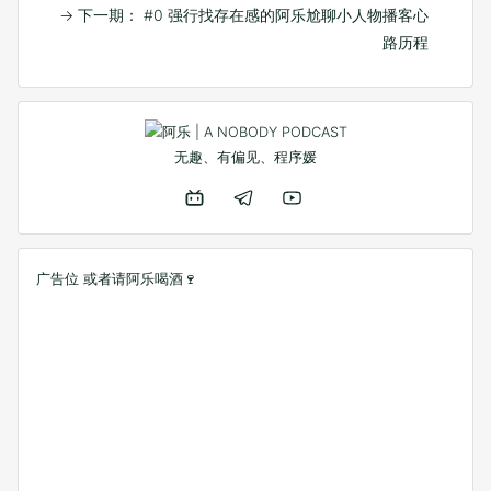
→
下一期： #0 强行找存在感的阿乐尬聊小人物播客心
路历程
无趣、有偏见、程序媛
广告位 或者
请阿乐喝酒🍷