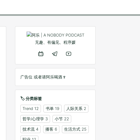
无趣、有偏见、程序媛
广告位 或者
请阿乐喝酒🍷
🏷️ 分类标签
Trend
12
书单
19
人际关系
2
哲学/心理学
3
小节
22
技术流
4
播客
6
生活方式
25
职业
12