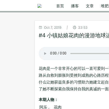
首页
播客
文章
堆肥
Oct 7, 2019
|
33:53
#4 小镇姑娘花肉的漫游地球
花肉是一个非常开心的可以一直可爱到一
路从自救到膨胀到受挫到成熟的心路历程
什么让她获益良多的习惯助力她建立起自
了她不断探索自我保持自我的真诚的一面
本期人物：
阿乐
、
花肉