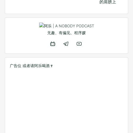
的肩膀上
无趣、有偏见、程序媛
广告位 或者
请阿乐喝酒🍷