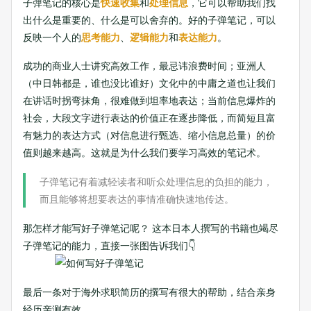
子弹笔记的核心是
快速收集
和
处理信息
，它可以帮助我们找
出什么是重要的、什么是可以舍弃的。好的子弹笔记，可以
反映一个人的
思考能力
、
逻辑能力
和
表达能力
。
成功的商业人士讲究高效工作，最忌讳浪费时间；亚洲人
（中日韩都是，谁也没比谁好）文化中的中庸之道也让我们
在讲话时拐弯抹角，很难做到坦率地表达；当前信息爆炸的
社会，大段文字进行表达的价值正在逐步降低，而简短且富
有魅力的表达方式（对信息进行甄选、缩小信息总量）的价
值则越来越高。这就是为什么我们要学习高效的笔记术。
子弹笔记有着减轻读者和听众处理信息的负担的能力，
而且能够将想要表达的事情准确快速地传达。
那怎样才能写好子弹笔记呢？ 这本日本人撰写的书籍也竭尽
子弹笔记的能力，直接一张图告诉我们👇
最后一条对于海外求职简历的撰写有很大的帮助，结合亲身
经历亲测有效。