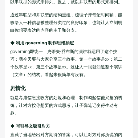
以串联型的形式来排列。反之，就以并联型的形式来排列。
通过串联型和并联型的结构重组，梳理子弹笔记时间轴，能
够给人一种信息被整理分类过的良好印象，也能让人立刻明
白你想要表达的内容的主干和分支。
◆ 利用 governing 制作思维抽屉
governing即统一，史蒂夫·乔布斯的演讲就运用了这个技
巧：我今天要与大家分享三个故事。第一个故事是xx；第二
个故事是xx，第三个故事是xx。这让人一眼就知道整个演讲
（文章）的结构。看起来很简单有没有。
剧情化
就是考虑信息接收方的处境和心理，制作勾起信他兴趣的诱
饵，让对方按你想要的方式思考，让子弹笔记变得生动有
趣。
◆ 写引导文吸引对方
直截了当地给出对方期待的答案，可以让对方对你所说的内